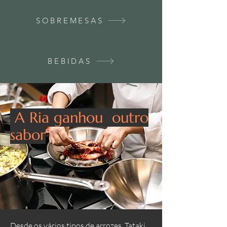
SOBREMESAS
BEBIDAS
A Ria ganhou outro
sabor
Desde os vários tipos de arrozes, Tataki,