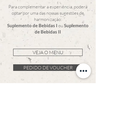
Para complementar a experiência, poderá
optar por uma das nossas sugestões de
harmonização:
Suplemento de Bebidas I
ou
Suplemento
de Bebidas II
VEJA O MENU
PEDIDO DE VOUCHER
Realizamos eventos muito
especiais
Descubra os menus de grupo do
nosso restaurante, uma