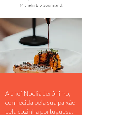
Michelin Bib Gourmand.
A chef Noélia Jerónimo,
conhecida pela sua paixão
pela cozinha portuguesa,