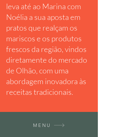
leva até ao Marina com
Noélia a sua aposta em
pratos que realçam os
mariscos e os produtos
frescos da região, vindos
diretamente do mercado
de Olhão, com uma
abordagem inovadora às
receitas tradicionais.
MENU