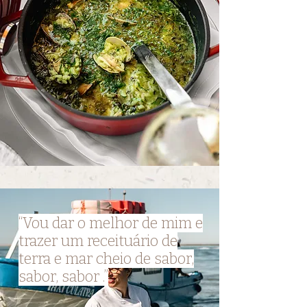
“Vou dar o melhor de mim e
trazer um receituário de
terra e mar cheio de sabor,
sabor, sabor .”